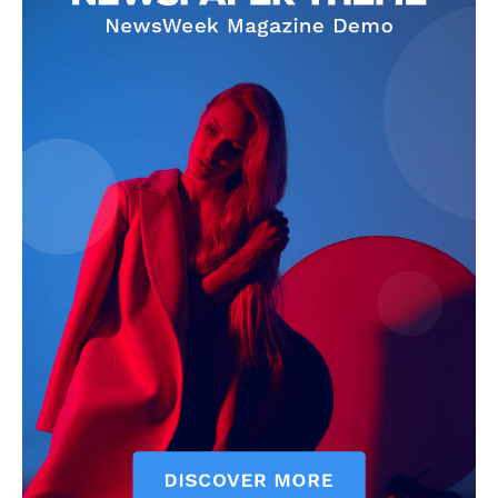
SUBSCRIBE NOW
Company
About
Contact us
Subscription Plans
My account
Klinik Gigi
Klinik Gigi Surabaya
Klinik Gigi Terdekat
Klinik Gigi terbaik