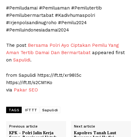
#Pemiludamai #Pemiluaman #Pemilutertib
#Pemilubermartabat #Kadivhumaspolri
#Irjenpolsandinugroho #Pemilu2024
#Pemiluindonesiadamai2024
The post
Bersama Polri Ayo Ciptakan Pemilu Yang
Aman Tertib Damai Dan Bermartabat
appeared first
on
Sapulidi
.
from Sapulidi https://ift.tt/xr98l5c
https://ift.tt/s2CM1Ko
via
Pakar SEO
TAGS
IFTTT
Sapulidi
Previous article
Next article
KPK – Polri Jalin Kerja
Kapolres Tanah Laut