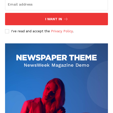
I WANT IN
I've read and accept the
Privacy Policy
.
SUBSCRIBE NOW
Company
About
Contact us
Subscription Plans
My account
Klinik Gigi