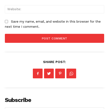
Web
Save my name, email, and website in this browser for the
next time I comment.
SHARE POST:
News Week
Magazine PRO
Subscribe