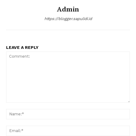
Admin
https://blogger.sapulidi.id
LEAVE A REPLY
Comment:
Na
Ema