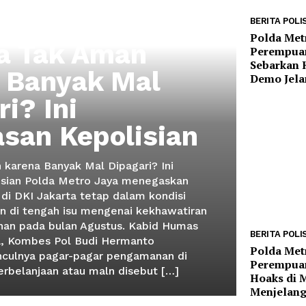
BERITA POLIS
Polda Met
a Tak Aman
Perempua
Sebarkan 
 Banyak Mal
Demo Jela
i? Ini
asan Kepolisian
 karena Banyak Mal Dipagari? Ini
isian Polda Metro Jaya menegaskan
 di DKI Jakarta tetap dalam kondisi
n di tengah isu mengenai kekhawatiran
an pada bulan Agustus. Kabid Humas
BERITA POLIS
a, Kombes Pol Budi Hermanto
Polda Met
culnya pagar-pagar pengamanan di
Perempuan
erbelanjaan atau maln disebut […]
Hoaks di 
Menjelang