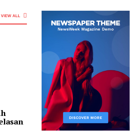
VIEW ALL
uh
elasan