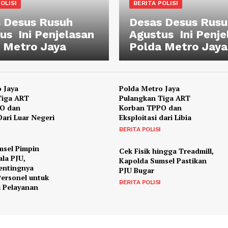
OLISI
BERITA POLISI
 Desus Rusuh
Desas Desus Rusu
us Ini Penjelasan
Agustus Ini Penje
 Metro Jaya
Polda Metro Jaya
 Jaya
Polda Metro Jaya
Tiga ART
Pulangkan Tiga ART
O dan
Korban TPPO dan
Dari Luar Negeri
Eksploitasi dari Libia
BERITA POLISI
msel Pimpin
Cek Fisik hingga Treadmill,
ala PJU,
Kapolda Sumsel Pastikan
entingnya
PJU Bugar
ersonel untuk
BERITA POLISI
i Pelayanan