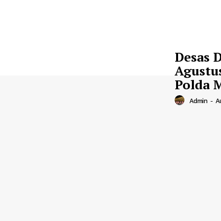
Desas 
Agustu
Polda 
Admin
-
A