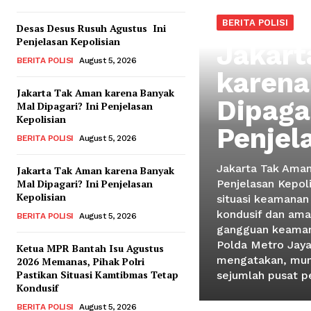
BERITA POLISI
Desas Desus Rusuh Agustus Ini
Penjelasan Kepolisian
Jakart
BERITA POLISI
August 5, 2026
karena
Jakarta Tak Aman karena Banyak
Dipagar
Mal Dipagari? Ini Penjelasan
Kepolisian
Penjel
BERITA POLISI
August 5, 2026
Jakarta Tak Aman
Jakarta Tak Aman karena Banyak
Mal Dipagari? Ini Penjelasan
Penjelasan Kepol
Kepolisian
situasi keamanan
kondusif dan ama
BERITA POLISI
August 5, 2026
gangguan keaman
Polda Metro Jay
Ketua MPR Bantah Isu Agustus
mengatakan, mun
2026 Memanas, Pihak Polri
Pastikan Situasi Kamtibmas Tetap
sejumlah pusat p
Kondusif
BERITA POLISI
August 5, 2026