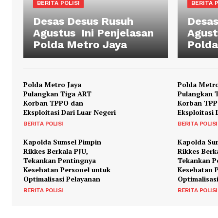
BERITA POLISI
BERITA P
Desas Desus Rusuh
Desas
Agustus Ini Penjelasan
Agust
Polda Metro Jaya
Polda
Polda Metro Jaya
Polda Metro
Pulangkan Tiga ART
Pulangkan 
Korban TPPO dan
Korban TPP
Eksploitasi Dari Luar Negeri
Eksploitasi 
BERITA POLISI
BERITA POLISI
Kapolda Sumsel Pimpin
Kapolda Su
Rikkes Berkala PJU,
Rikkes Berk
Tekankan Pentingnya
Tekankan P
Kesehatan Personel untuk
Kesehatan P
Optimalisasi Pelayanan
Optimalisas
BERITA POLISI
BERITA POLISI