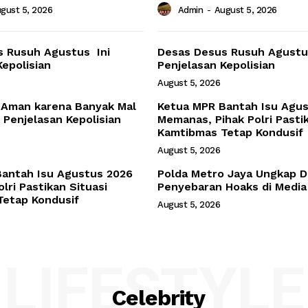
gust 5, 2026
Admin
-
August 5, 2026
s Rusuh Agustus Ini
Desas Desus Rusuh Agustu
Kepolisian
Penjelasan Kepolisian
August 5, 2026
 Aman karena Banyak Mal
Ketua MPR Bantah Isu Agu
i Penjelasan Kepolisian
Memanas, Pihak Polri Pasti
Kamtibmas Tetap Kondusif
August 5, 2026
antah Isu Agustus 2026
Polda Metro Jaya Ungkap 
lri Pastikan Situasi
Penyebaran Hoaks di Media
etap Kondusif
August 5, 2026
LIFESTYLE
Celebrity