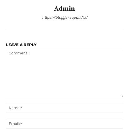
Admin
https://blogger.sapulidi.id
LEAVE A REPLY
Comment:
Na
Ema