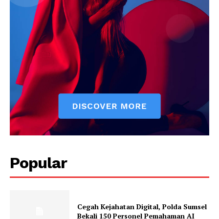
SUBSCRIBE NOW
Company
About
Popular
Contact us
Subscription Plans
My account
Cegah Kejahatan Digital, Polda Sumsel
Klinik Gigi
Bekali 150 Personel Pemahaman AI