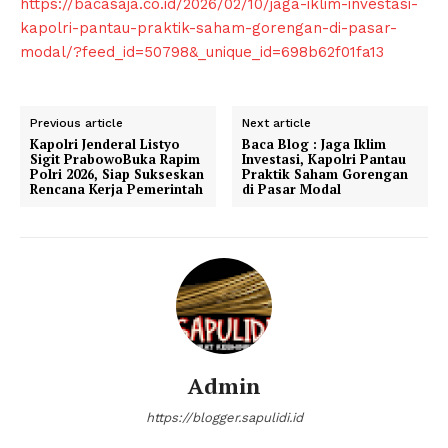
https://bacasaja.co.id/2026/02/10/jaga-iklim-investasi-
About
kapolri-pantau-praktik-saham-gorengan-di-pasar-
modal/?feed_id=50798&_unique_id=698b62f01fa13
Contact us
Subscription Plans
My account
Previous article
Next article
Kapolri Jenderal Listyo
Baca Blog : Jaga Iklim
Klinik Gigi
Sigit PrabowoBuka Rapim
Investasi, Kapolri Pantau
Polri 2026, Siap Sukseskan
Praktik Saham Gorengan
Klinik Gigi Surabaya
Rencana Kerja Pemerintah
di Pasar Modal
Klinik Gigi Terdekat
Klinik Gigi terbaik
Admin
https://blogger.sapulidi.id