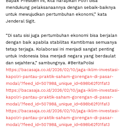
Bapak Presiden ini, kita harapkan Polri bisa
mendukung pelaksanaannya dengan sebaik-baiknya
untuk mewujudkan pertumbuhan ekonomi,” kata
Jenderal Sigit.
“Di satu sisi juga pertumbuhan ekonomi bisa berjalan
dengan baik apabila stabilitas Kamtibmas semuanya
tetap terjaga. Kolaborasi ini menjadi sangat penting
untuk Indonesia bisa menjadi negara yang berdaulat
dan sejahtera,” sambungnya. #BeritaPolisi
https://bacasaja.co.id/2026/02/10/jaga-iklim-investasi-
kapolri-pantau-praktik-saham-gorengan-di-pasar-
modal/?feed_id=50798&_unique_id=698b62f01fa13
https://bacasaja.co.id/2026/02/10/jaga-iklim-investasi-
kapolri-pantau-praktik-saham-gorengan-di-pasar-
modal/?feed_id=50798&_unique_id=698b62f01fa13
https://bacasaja.co.id/2026/02/10/jaga-iklim-investasi-
kapolri-pantau-praktik-saham-gorengan-di-pasar-
modal/?feed_id=50798&_unique_id=698b62f01fa13