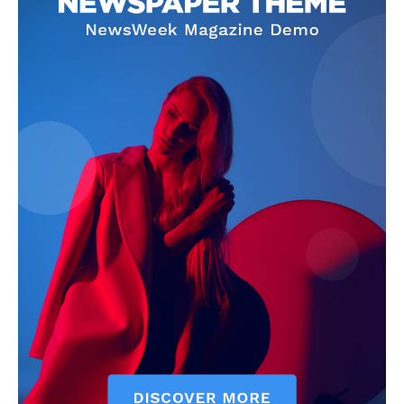
SUBSCRIBE NOW
Company
About
Contact us
Subscription Plans
My account
Klinik Gigi
Klinik Gigi Surabaya
Klinik Gigi Terdekat
Klinik Gigi terbaik