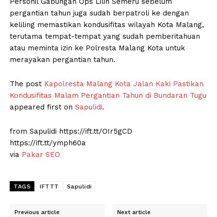
Personil Gabungan Ops Lilin Semeru sebelum
pergantian tahun juga sudah berpatroli ke dengan
keliling memastikan kondusifitas wilayah Kota Malang,
terutama tempat-tempat yang sudah pemberitahuan
atau meminta izin ke Polresta Malang Kota untuk
merayakan pergantian tahun.
The post
Kapolresta Malang Kota Jalan Kaki Pastikan
Kondusifitas Malam Pergantian Tahun di Bundaran Tugu
appeared first on
Sapulidi
.
from Sapulidi https://ift.tt/OIr5gCD
https://ift.tt/ymph60a
via
Pakar SEO
TAGS
IFTTT
Sapulidi
Previous article
Next article