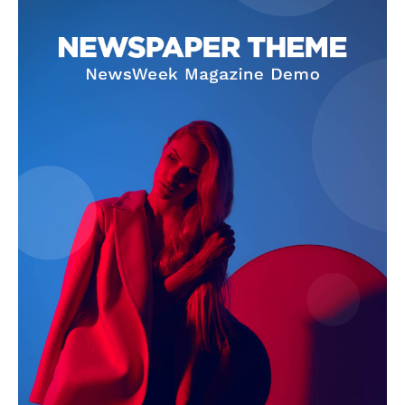
Contact us
Subscription Plans
My account
Klinik Gigi
Klinik Gigi Surabaya
Klinik Gigi Terdekat
Klinik Gigi terbaik