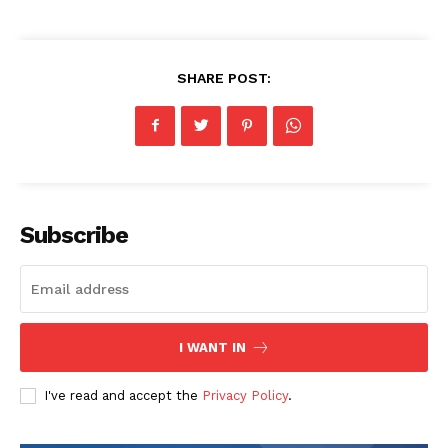
News Week
Magazine PRO
SHARE POST:
Subscribe
SUBSCRIBE NOW
I WANT IN
Company
I've read and accept the
Privacy Policy
.
About