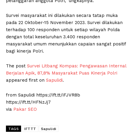
pelanggaran anggota Polri,” ungkapnya.
Survei masyarakat ini dilakukan secara tatap muka
pada 22 Oktober-15 November 2023. Survei dilakukan
terhadap 100 responden untuk setiap wilayah Polda
dengan total keseluruhan 3.400 responden
masyarakat umum menunjukkan capaian sangat positif
bagi kinerja Polri.
The post
Survei Litbang Kompas: Pengawasan Internal
Berjalan Apik, 87,8% Masyarakat Puas Kinerja Polri
appeared first on
Sapulidi
.
from Sapulidi https://ift.tt/iFJVR8b
https://ift.tt/HFNzJj7
via
Pakar SEO
TAGS
IFTTT
Sapulidi