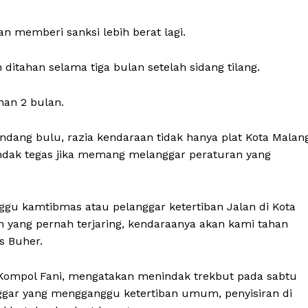
n memberi sanksi lebih berat lagi.
 ditahan selama tiga bulan setelah sidang tilang.
han 2 bulan.
ndang bulu, razia kendaraan tidak hanya plat Kota Malan
indak tegas jika memang melanggar peraturan yang
Week
gu kamtibmas atau pelanggar ketertiban Jalan di Kota
Company
e PRO
n yang pernah terjaring, kendaraanya akan kami tahan
as Buher.
About
Contact us
 Kompol Fani, mengatakan menindak trekbut pada sabtu
nggar yang mengganggu ketertiban umum, penyisiran di
Subscription Plans