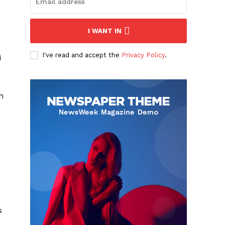
I WANT IN
I've read and accept the
Privacy Policy
.
i
n
s