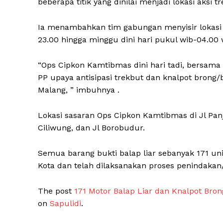
beberapa titik yang dinilai menjadi lokasi aksi 
Ia menambahkan tim gabungan menyisir lokasi y
23.00 hingga minggu dini hari pukul wib-04.0
“Ops Cipkon Kamtibmas dini hari tadi, bersama 4
SUBSCRIB
PP upaya antisipasi trekbut dan knalpot brong/b
Malang, ” imbuhnya .
Lokasi sasaran Ops Cipkon Kamtibmas di Jl Panj
Ciliwung, dan Jl Borobudur.
Semua barang bukti balap liar sebanyak 171 unit
Kota dan telah dilaksanakan proses penindakan/
The post
171 Motor Balap Liar dan Knalpot Bro
on
Sapulidi
.