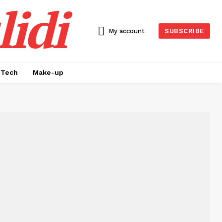
idi
My account
SUBSCRIBE
Tech
Make-up