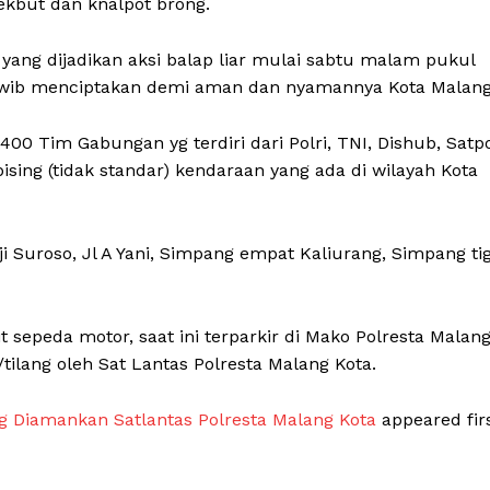
trekbut dan knalpot brong.
My account
Klinik Gigi
ang dijadikan aksi balap liar mulai sabtu malam pukul
Klinik Gigi Surabaya
0 wib menciptakan demi aman dan nyamannya Kota Malang
Klinik Gigi Terdekat
00 Tim Gabungan yg terdiri dari Polri, TNI, Dishub, Satp
Klinik Gigi terbaik
E NOW
ising (tidak standar) kendaraan yang ada di wilayah Kota
i Suroso, Jl A Yani, Simpang empat Kaliurang, Simpang ti
 sepeda motor, saat ini terparkir di Mako Polresta Malan
tilang oleh Sat Lantas Polresta Malang Kota.
ng Diamankan Satlantas Polresta Malang Kota
appeared fir