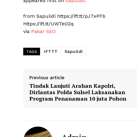
appeared first on
Sapulidi
.
from Sapulidi https://ift.tt/pJ7xPFb
SUBSCRIB
https://ift.tt/UWTeO2q
via
Pakar SEO
IFTTT
Sapulidi
TAGS
Previous article
Tindak Lanjuti Arahan Kapolri,
Dirlantas Polda Sulsel Laksanakan
Program Penanaman 10 juta Pohon