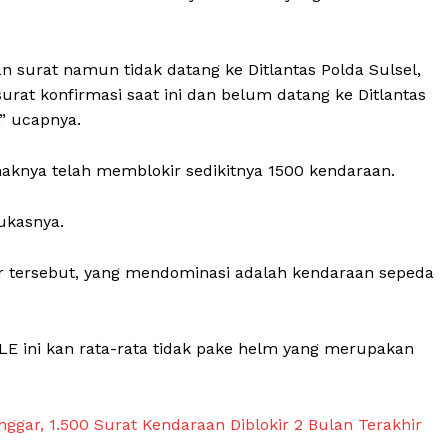
.
an surat namun tidak datang ke Ditlantas Polda Sulsel,
rat konfirmasi saat ini dan belum datang ke Ditlantas
” ucapnya.
aknya telah memblokir sedikitnya 1500 kendaraan.
Week
tukasnya.
Company
e PRO
ir tersebut, yang mendominasi adalah kendaraan sepeda
About
Contact us
Subscription Plans
TLE ini kan rata-rata tidak pake helm yang merupakan
My account
Klinik Gigi
ggar, 1.500 Surat Kendaraan Diblokir 2 Bulan Terakhir
Klinik Gigi Surabaya