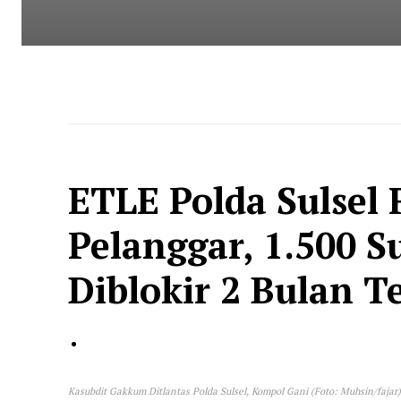
ETLE Polda Sulsel
Pelanggar, 1.500 
Diblokir 2 Bulan T
Kasubdit Gakkum Ditlantas Polda Sulsel, Kompol Gani (Foto: Muhsin/fajar)