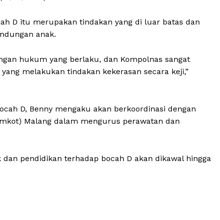
ah D itu merupakan tindakan yang di luar batas dan
indungan anak.
dengan hukum yang berlaku, dan Kompolnas sangat
Week
yang melakukan tindakan kekerasan secara keji,”
Company
e PRO
About
bocah D, Benny mengaku akan berkoordinasi dengan
Contact us
(Pemkot) Malang dalam mengurus perawatan dan
Subscription Plans
My account
 dan pendidikan terhadap bocah D akan dikawal hingga
Klinik Gigi
Klinik Gigi Surabaya
Klinik Gigi Terdekat
Klinik Gigi terbaik
E NOW