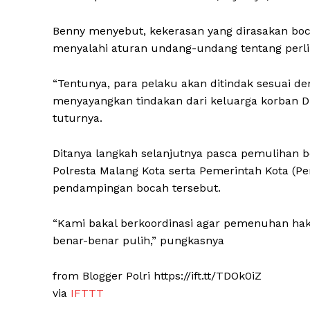
Benny menyebut, kekerasan yang dirasakan boc
menyalahi aturan undang-undang tentang perl
“Tentunya, para pelaku akan ditindak sesuai 
News 
menyayangkan tindakan dari keluarga korban D 
Magazin
tuturnya.
Ditanya langkah selanjutnya pasca pemulihan 
Polresta Malang Kota serta Pemerintah Kota 
pendampingan bocah tersebut.
“Kami bakal berkoordinasi agar pemenuhan hak
benar-benar pulih,” pungkasnya
from Blogger Polri https://ift.tt/TDOk0iZ
via
IFTTT
SUBSCRIB