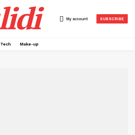
idi
My account
SUBSCRIBE
Tech
Make-up