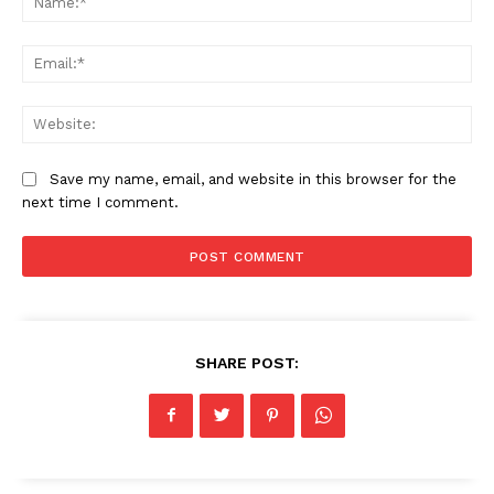
Ema
Web
Save my name, email, and website in this browser for the
next time I comment.
SHARE POST:
News Week
Magazine PRO