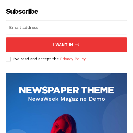
Subscribe
I WANT IN
I've read and accept the
Privacy Policy
.
SUBSCRIBE NOW
Company
About
Contact us
Subscription Plans