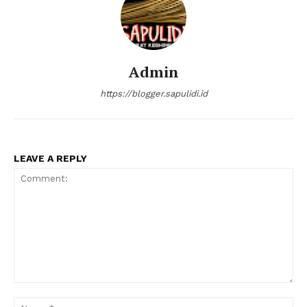
Admin
https://blogger.sapulidi.id
LEAVE A REPLY
Comment:
Na