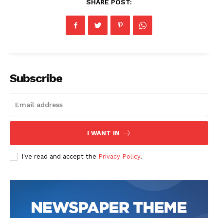
SHARE POST:
Subscription Plans
My account
Klinik Gigi
Klinik Gigi Surabaya
Klinik Gigi Terdekat
Subscribe
Klinik Gigi terbaik
I WANT IN
I've read and accept the
Privacy Policy
.