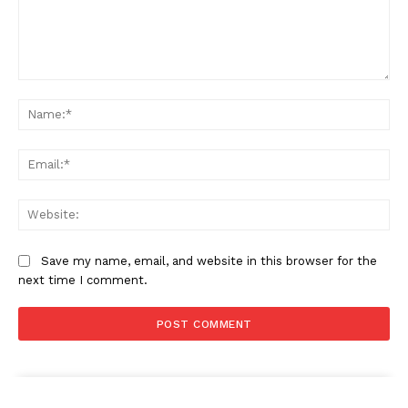
Comment:
Na
Ema
Web
SUBSCRIBE NOW
Save my name, email, and website in this browser for the
next time I comment.
Company
About
Contact us