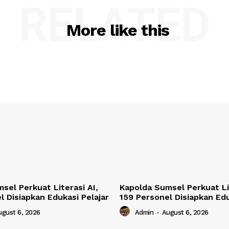
RELATED
More like this
sel Perkuat Literasi AI,
Kapolda Sumsel Perkuat Lit
l Disiapkan Edukasi Pelajar
159 Personel Disiapkan Edu
ugust 6, 2026
Admin
-
August 6, 2026