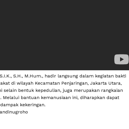
S.I.K., S.H., M.Hum., hadir langsung dalam kegiatan bakti
rakat di wilayah Kecamatan Penjaringan, Jakarta Utara,
 ini selain bentuk kepedulian, juga merupakan rangkaian
 Melalui bantuan kemanusiaan ini, diharapkan dapat
Week
rdampak kekeringan.
Company
e PRO
sandinugroho
About