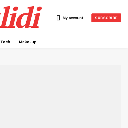
idi
My account
SUBSCRIBE
Tech
Make-up