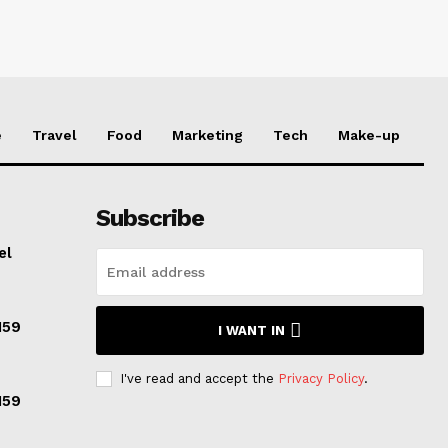
e
Travel
Food
Marketing
Tech
Make-up
Subscribe
el
159
I WANT IN
I've read and accept the
Privacy Policy
.
159