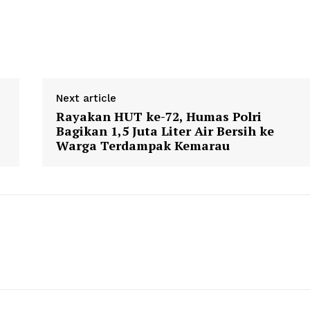
Contact us
Subscription Plans
My account
Klinik Gigi
Klinik Gigi Surabaya
Next article
Klinik Gigi Terdekat
Rayakan HUT ke-72, Humas Polri
Bagikan 1,5 Juta Liter Air Bersih ke
Klinik Gigi terbaik
Warga Terdampak Kemarau
E NOW