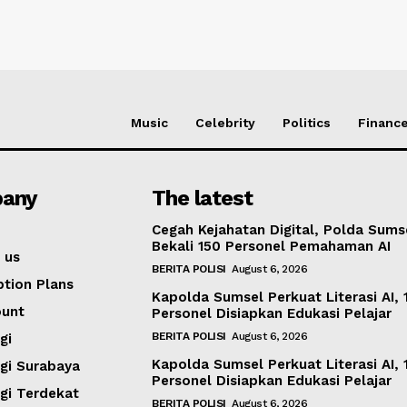
Music
Celebrity
Politics
Financ
any
The latest
Cegah Kejahatan Digital, Polda Sums
Bekali 150 Personel Pemahaman AI
 us
BERITA POLISI
August 6, 2026
ption Plans
Kapolda Sumsel Perkuat Literasi AI, 
ount
Personel Disiapkan Edukasi Pelajar
BERITA POLISI
August 6, 2026
gi
Kapolda Sumsel Perkuat Literasi AI, 
igi Surabaya
Personel Disiapkan Edukasi Pelajar
igi Terdekat
BERITA POLISI
August 6, 2026