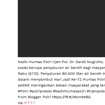
Kadiv Humas Polri Irjen Pol. Dr. Sandi Nugroho, 
sosial berupa penyaluran air bersih bagi masya
Rabu (4/10). Penyaluran 80.000 liter air bersih
dalam menyambut Hari Jadi Ke-72 Humas Polri.
News 
sedikit meringankan beban masyarakat yang te
Magazin
#Polri
#polripresisi
#kadivhumaspolri
#Irjenpol
from Blogger Polri https://ift.tt/MomteBG
via
IFTTT