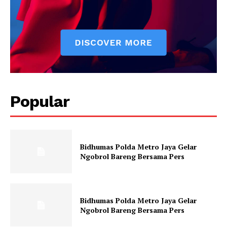
SUBSCRIBE NOW
Popular
Company
About
Contact us
Bidhumas Polda Metro Jaya Gelar
Subscription Plans
Ngobrol Bareng Bersama Pers
My account
Klinik Gigi
Bidhumas Polda Metro Jaya Gelar
Klinik Gigi Surabaya
Ngobrol Bareng Bersama Pers
Klinik Gigi Terdekat