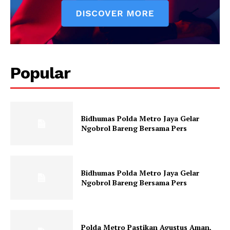
Contact us
Subscription Plans
My account
Klinik Gigi
Popular
Klinik Gigi Surabaya
Klinik Gigi Terdekat
Klinik Gigi terbaik
Bidhumas Polda Metro Jaya Gelar
Ngobrol Bareng Bersama Pers
Bidhumas Polda Metro Jaya Gelar
Ngobrol Bareng Bersama Pers
Polda Metro Pastikan Agustus Aman,