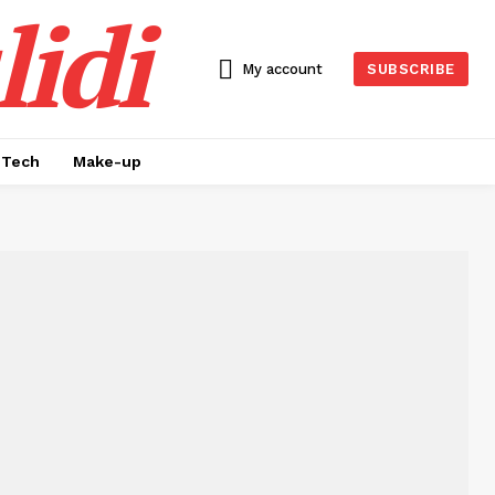
idi
My account
SUBSCRIBE
Tech
Make-up