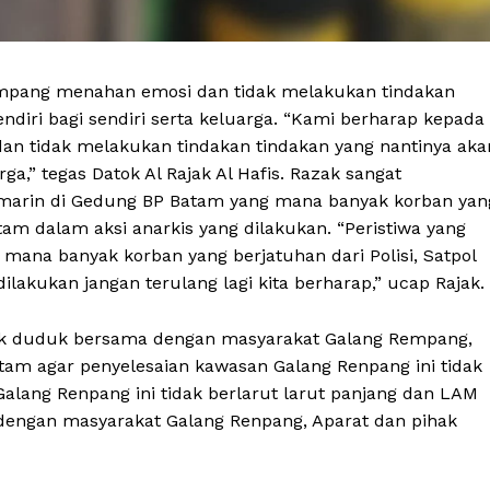
mpang menahan emosi dan tidak melakukan tindakan
diri bagi sendiri serta keluarga. “Kami berharap kepada
 tidak melakukan tindakan tindakan yang nantinya aka
ga,” tegas Datok Al Rajak Al Hafis. Razak sangat
emarin di Gedung BP Batam yang mana banyak korban yan
atam dalam aksi anarkis yang dilakukan. “Peristiwa yang
Week
Company
mana banyak korban yang berjatuhan dari Polisi, Satpol
e PRO
lakukan jangan terulang lagi kita berharap,” ucap Rajak.
About
jak duduk bersama dengan masyarakat Galang Rempang,
Contact us
tam agar penyelesaian kawasan Galang Renpang ini tidak
Subscription Plans
Galang Renpang ini tidak berlarut larut panjang dan LAM
My account
dengan masyarakat Galang Renpang, Aparat dan pihak
Klinik Gigi
Klinik Gigi Surabaya