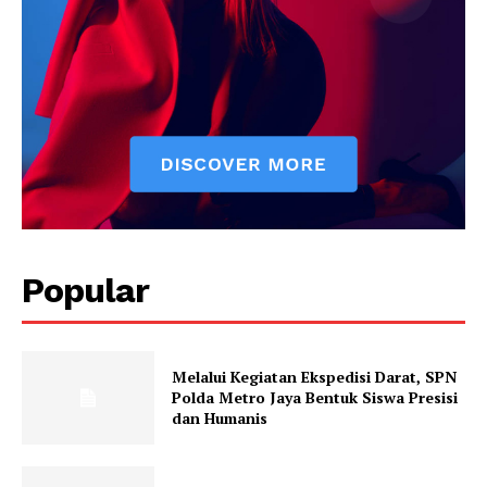
SUBSCRIBE NOW
Company
Popular
About
Contact us
Melalui Kegiatan Ekspedisi Darat, SPN
Subscription Plans
Polda Metro Jaya Bentuk Siswa Presisi
My account
dan Humanis
Klinik Gigi
Klinik Gigi Surabaya