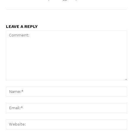
LEAVE A REPLY
Comment:
Na
Ema
Web