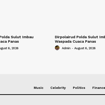
 Polda Sulut Imbau
Dirpolairud Polda Sulut Im
aca Panas
Waspada Cuaca Panas
ugust 6, 2026
Admin
-
August 6, 2026
Music
Celebrity
Politics
Financ