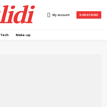
idi
My account
SUBSCRIBE
Tech
Make-up