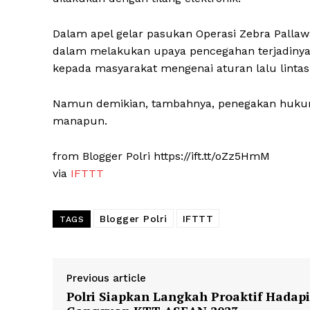
News 
Dalam apel gelar pasukan Operasi Zebra Pallawa
Magazin
dalam melakukan upaya pencegahan terjadinya
kepada masyarakat mengenai aturan lalu lintas 
Namun demikian, tambahnya, penegakan hukum 
manapun.
from Blogger Polri https://ift.tt/oZz5HmM
via
IFTTT
Blogger Polri
IFTTT
TAGS
SUBSCRIB
Previous article
Polri Siapkan Langkah Proaktif Hadapi