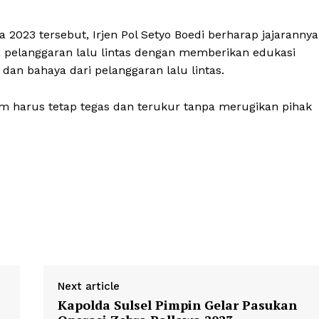
Week
Company
 2023 tersebut, Irjen Pol Setyo Boedi berharap jajarannya
e PRO
 pelanggaran lalu lintas dengan memberikan edukasi
dan bahaya dari pelanggaran lalu lintas.
About
Contact us
harus tetap tegas dan terukur tanpa merugikan pihak
Subscription Plans
My account
Klinik Gigi
Klinik Gigi Surabaya
Klinik Gigi Terdekat
Klinik Gigi terbaik
E NOW
Next article
Kapolda Sulsel Pimpin Gelar Pasukan