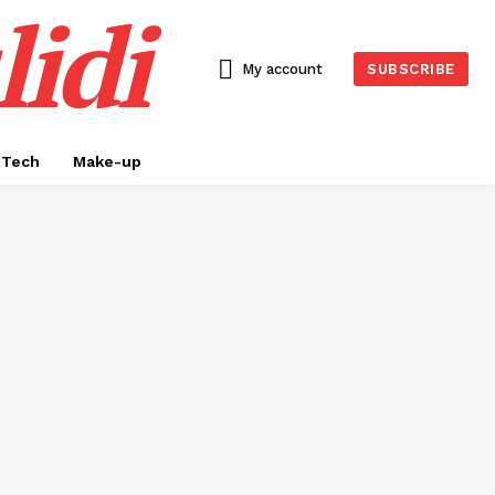
idi
My account
SUBSCRIBE
Tech
Make-up