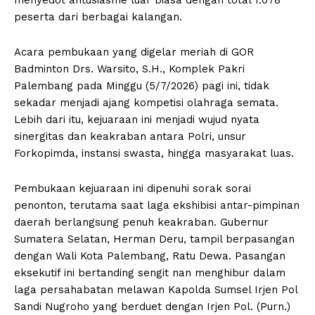
menyedot antusiasme luar biasa dengan total 1.078
peserta dari berbagai kalangan.
​Acara pembukaan yang digelar meriah di GOR
Badminton Drs. Warsito, S.H., Komplek Pakri
Palembang pada Minggu (5/7/2026) pagi ini, tidak
sekadar menjadi ajang kompetisi olahraga semata.
Lebih dari itu, kejuaraan ini menjadi wujud nyata
sinergitas dan keakraban antara Polri, unsur
Forkopimda, instansi swasta, hingga masyarakat luas.
​Pembukaan kejuaraan ini dipenuhi sorak sorai
penonton, terutama saat laga ekshibisi antar-pimpinan
daerah berlangsung penuh keakraban. Gubernur
Sumatera Selatan, Herman Deru, tampil berpasangan
dengan Wali Kota Palembang, Ratu Dewa. Pasangan
eksekutif ini bertanding sengit nan menghibur dalam
laga persahabatan melawan Kapolda Sumsel Irjen Pol
Sandi Nugroho yang berduet dengan Irjen Pol. (Purn.)