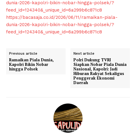
dunia-2026-kapolri-bikin-nobar-hingga-polsek/?
feed_id=124340&_unique_id=6a299b6c871c8
https://bacasaja.co.id/2026/06/11/ramaikan-piala-
dunia-2026-kapolri-bikin-nobar-hingga-polsek/?
feed_id=124340&_unique_id=6a299b6c871c8
SUBSCRIBE NOW
Previous article
Next article
Ramaikan Piala Dunia,
Polri Dukung TVRI
Kapolri Bikin Nobar
Siapkan Nobar Piala Dunia
hingga Polsek
Nasional, Kapolri: Jadi
Company
Hiburan Rakyat Sekaligus
Penggerak Ekonomi
Daerah
About
Contact us
Subscription Plans
My account
Klinik Gigi
Klinik Gigi Surabaya