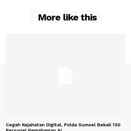
RELATED
More like this
Cegah Kejahatan Digital, Polda Sumsel Bekali 150
Personel Pemahaman AI