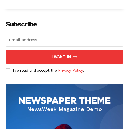
My account
Klinik Gigi
Klinik Gigi Surabaya
Subscribe
Klinik Gigi Terdekat
Klinik Gigi terbaik
I WANT IN
I've read and accept the
Privacy Policy
.