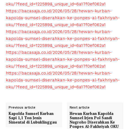
oku/?feed_id=122589&_unique_id=6a17f0ef062a1
https://bacasaja.co.id/2026/05/28/hewan-kurban-
kapolda-sumsel-diserahkan-ke-ponpes-al-fakhriyah-
oku/?feed_id=122589&_unique_id=6a17f0ef062a1
https://bacasaja.co.id/2026/05/28/hewan-kurban-
kapolda-sumsel-diserahkan-ke-ponpes-al-fakhriyah-
oku/?feed_id=122589&_unique_id=6a17f0ef062a1
https://bacasaja.co.id/2026/05/28/hewan-kurban-
kapolda-sumsel-diserahkan-ke-ponpes-al-fakhriyah-
oku/?feed_id=122589&_unique_id=6a17f0ef062a1
https://bacasaja.co.id/2026/05/28/hewan-kurban-
kapolda-sumsel-diserahkan-ke-ponpes-al-fakhriyah-
oku/?feed_id=122589&_unique_id=6a17f0ef062a1
News Week
Previous article
Next article
Kapolda Sumsel Kurban
Hewan Kurban Kapolda
Magazine PRO
Sapi 1,1 Ton Jenis
Sumsel Irjen Pol Sandi
Simental di Lubuklinggau
Nugroho Diserahkan Ke
Ponpes Al-Fakhriyah OKU