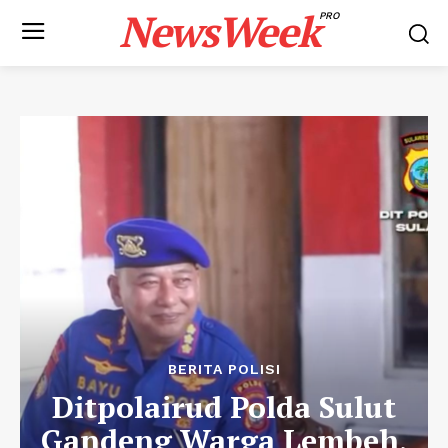
NewsWeek
PRO
BERITA POLISI
Ditpolairud Polda Sulut
Gandeng Warga Lembeh,