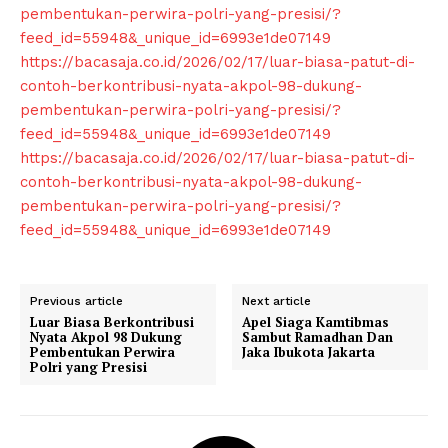
pembentukan-perwira-polri-yang-presisi/?
feed_id=55948&_unique_id=6993e1de07149
https://bacasaja.co.id/2026/02/17/luar-biasa-patut-di-
contoh-berkontribusi-nyata-akpol-98-dukung-
pembentukan-perwira-polri-yang-presisi/?
feed_id=55948&_unique_id=6993e1de07149
https://bacasaja.co.id/2026/02/17/luar-biasa-patut-di-
contoh-berkontribusi-nyata-akpol-98-dukung-
SUBSCRIBE NOW
pembentukan-perwira-polri-yang-presisi/?
feed_id=55948&_unique_id=6993e1de07149
Company
Previous article
Next article
Luar Biasa Berkontribusi
Apel Siaga Kamtibmas
About
Nyata Akpol 98 Dukung
Sambut Ramadhan Dan
Pembentukan Perwira
Jaka Ibukota Jakarta
Contact us
Polri yang Presisi
Subscription Plans
My account