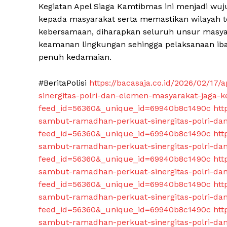
Kegiatan Apel Siaga Kamtibmas ini menjadi wu
kepada masyarakat serta memastikan wilayah t
kebersamaan, diharapkan seluruh unsur masyar
keamanan lingkungan sehingga pelaksanaan i
penuh kedamaian.
#BeritaPolisi
https://bacasaja.co.id/2026/02/1
sinergitas-polri-dan-elemen-masyarakat-jaga-
feed_id=56360&_unique_id=69940b8c1490c
htt
sambut-ramadhan-perkuat-sinergitas-polri-da
feed_id=56360&_unique_id=69940b8c1490c
htt
sambut-ramadhan-perkuat-sinergitas-polri-da
feed_id=56360&_unique_id=69940b8c1490c
htt
sambut-ramadhan-perkuat-sinergitas-polri-da
feed_id=56360&_unique_id=69940b8c1490c
htt
sambut-ramadhan-perkuat-sinergitas-polri-da
feed_id=56360&_unique_id=69940b8c1490c
htt
sambut-ramadhan-perkuat-sinergitas-polri-da