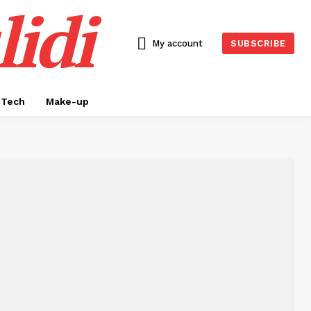
idi
My account
SUBSCRIBE
Tech
Make-up