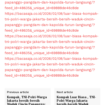
papanggo-pangdam-dan-kapolda-turun-langsung/?
Subscription Plans
feed_id=48635&_unique_id=69888de46c8de
My account
https://bacasaja.co.id/2026/02/08/luar-biasa-kompak-
Klinik Gigi
tni-polri-warga-jakarta-bersih-bersih-waduk-cincin-
Klinik Gigi Surabaya
papanggo-pangdam-dan-kapolda-turun-langsung/?
feed_id=48635&_unique_id=69888de46c8de
Klinik Gigi Terdekat
https://bacasaja.co.id/2026/02/08/luar-biasa-kompak-
Klinik Gigi terbaik
tni-polri-warga-jakarta-bersih-bersih-waduk-cincin-
papanggo-pangdam-dan-kapolda-turun-langsung/?
feed_id=48635&_unique_id=69888de46c8de
https://bacasaja.co.id/2026/02/08/luar-biasa-kompak-
tni-polri-warga-jakarta-bersih-bersih-waduk-cincin-
papanggo-pangdam-dan-kapolda-turun-langsung/?
feed_id=48635&_unique_id=69888de46c8de
Previous article
Next article
Kompak, TNI-Polri-Warga
Kompak Luar Biasa , TNI-
Jakarta bersih-bersih
Polri-Warga Jakarta
Waduk Cincin Papanggo;
bersih-bersih Waduk