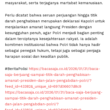
masyarakat, serta terjaganya martabat kemanusiaan.
Perlu dicatat bahwa seruan perjuangan hingga titik
darah penghabisan merupakan deklarasi Kapolri untuk
menjalankan amanat langsung Presiden dengan
kesungguhan penuh, agar Polri menjadi bagian penting
dalam terciptanya kesejahteraan rakyat. Ia adalah
komitmen institusional bahwa Polri tidak hanya hadir
sebagai penegak hukum, tetapi juga sebagai penjaga
harapan sosial dan keadilan publik.
#BeritaPolisi
https://bacasaja.co.id/2026/01/31/baca-
saja-berjuang-sampai-titik-darah-penghabisan-
amanat-presiden-dan-jalan-pengabdian-polri/?
feed_id=43382&_unique_id=697d06607d8c9
https://bacasaja.co.id/2026/01/31/baca-saja-berjuang-
sampai-titik-darah-penghabisan-amanat-presiden-
dan-jalan-pengabdian-polri/?
feed_id=43382&_unique_id=697d06607d8c9