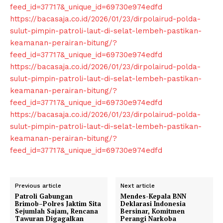
feed_id=37717&_unique_id=69730e974edfd
My account
https://bacasaja.co.id/2026/01/23/dirpolairud-polda-
Klinik Gigi
sulut-pimpin-patroli-laut-di-selat-lembeh-pastikan-
Klinik Gigi Surabaya
keamanan-perairan-bitung/?
Klinik Gigi Terdekat
feed_id=37717&_unique_id=69730e974edfd
https://bacasaja.co.id/2026/01/23/dirpolairud-polda-
Klinik Gigi terbaik
sulut-pimpin-patroli-laut-di-selat-lembeh-pastikan-
keamanan-perairan-bitung/?
feed_id=37717&_unique_id=69730e974edfd
https://bacasaja.co.id/2026/01/23/dirpolairud-polda-
sulut-pimpin-patroli-laut-di-selat-lembeh-pastikan-
keamanan-perairan-bitung/?
feed_id=37717&_unique_id=69730e974edfd
Previous article
Next article
Patroli Gabungan
Mendes-Kepala BNN
Brimob–Polres Jaktim Sita
Deklarasi Indonesia
Sejumlah Sajam, Rencana
Bersinar, Komitmen
Tawuran Digagalkan
Perangi Narkoba