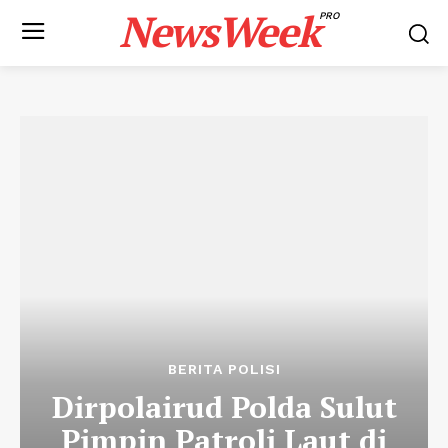
NewsWeek
PRO
BERITA POLISI
Dirpolairud Polda Sulut
Pimpin Patroli Laut di