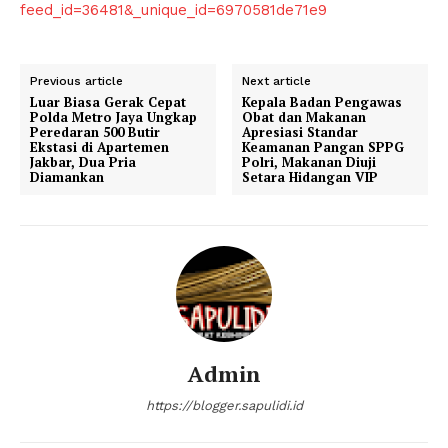
feed_id=36481&_unique_id=6970581de71e9
Klinik Gigi Terdekat
Klinik Gigi terbaik
Previous article
Next article
Luar Biasa Gerak Cepat
Kepala Badan Pengawas
Polda Metro Jaya Ungkap
Obat dan Makanan
Peredaran 500 Butir
Apresiasi Standar
Ekstasi di Apartemen
Keamanan Pangan SPPG
Jakbar, Dua Pria
Polri, Makanan Diuji
Diamankan
Setara Hidangan VIP
Admin
https://blogger.sapulidi.id