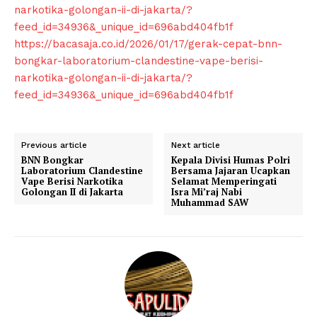
narkotika-golongan-ii-di-jakarta/?
feed_id=34936&_unique_id=696abd404fb1f
https://bacasaja.co.id/2026/01/17/gerak-cepat-bnn-
bongkar-laboratorium-clandestine-vape-berisi-
narkotika-golongan-ii-di-jakarta/?
feed_id=34936&_unique_id=696abd404fb1f
Previous article
Next article
BNN Bongkar
Kepala Divisi Humas Polri
Laboratorium Clandestine
Bersama Jajaran Ucapkan
Vape Berisi Narkotika
Selamat Memperingati
Golongan II di Jakarta
Isra Mi’raj Nabi
Muhammad SAW