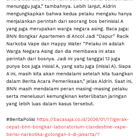
menunggu juga,” tambahnya. Lebih lanjut, Aldrin
mengungkapkan bahwa kedua pelaku mengaku hanya
menjalankan perintah dari seorang bos berinisial A
yang juga merupakan warga negara asing. Baca juga:
BNN Bongkar Apartemen di Ancol Jadi “Dapur” Racik
Narkoba Vape dan Happy Water “Pelaku ini adalah
Warga Negara Asing dan dia membawa ini atas
perintah dari bosnya. Jadi ini yang tanggal 13 juga
punya bos juga inisial A, yang satu juga (inisial A). Siapa
A ini, masih kita akan mendalami setelah kita tuangkan
dalam Berita Acara Pemeriksaan,” jelas Aldrin. Saat ini,
BNN masih mendalami peran masing-masing pelaku
serta menelusuri kemungkinan keterlibatan jaringan
yang lebih luas dalam kasus tersebut.
#BeritaPolisi
https://bacasaja.co.id/2026/01/17/gerak-
cepat-bnn-bongkar-laboratorium-clandestine-vape-
berisi-narkotika-golongan-ii-di-jakarta/?