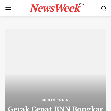
NewsWeek
PRO
BERITA POLISI
Gerak Cepat BNN Bongkar