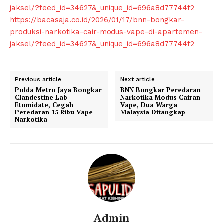
Company
jaksel/?feed_id=34627&_unique_id=696a8d77744f2
https://bacasaja.co.id/2026/01/17/bnn-bongkar-
About
produksi-narkotika-cair-modus-vape-di-apartemen-
Contact us
jaksel/?feed_id=34627&_unique_id=696a8d77744f2
Subscription Plans
My account
Previous article
Next article
Klinik Gigi
Polda Metro Jaya Bongkar
BNN Bongkar Peredaran
Clandestine Lab
Narkotika Modus Cairan
Klinik Gigi Surabaya
Etomidate, Cegah
Vape, Dua Warga
Peredaran 15 Ribu Vape
Malaysia Ditangkap
Klinik Gigi Terdekat
Narkotika
Klinik Gigi terbaik
Admin