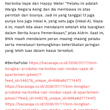
Narkoba Vape dan Happy Water “Pelaku ini adalah
Warga Negara Asing dan dia membawa ini atas
perintah dari bosnya. Jadi ini yang tanggal 13 juga
punya bos juga inisial A, yang satu juga (inisial A). Siapa
A ini, masih kita akan mendalami setelah kita tuangkan
dalam Berita Acara Pemeriksaan,” jelas Aldrin. Saat ini,
BNN masih mendalami peran masing-masing pelaku
serta menelusuri kemungkinan keterlibatan jaringan
yang lebih luas dalam kasus tersebut.
#BeritaPolisi
https://bacasaja.co.id/2026/01/17/bnn-
bongkar-produksi-narkotika-cair-modus-vape-di-
apartemen-jaksel/?
feed_id=34627&_unique_id=696a8d77744f2
https://bacasaja.co.id/2026/01/17/bnn-bongkar-
produksi-narkotika-cair-modus-vape-di-apartemen-
jaksel/?feed_id=34627&_unique_id=696a8d77744f2
https://bacasaja.co.id/2026/01/17/bnn-bongkar-