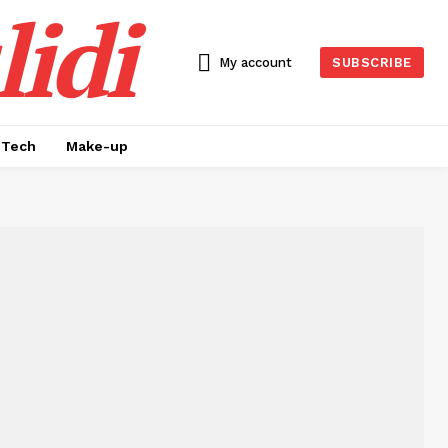
idi
My account
SUBSCRIBE
Tech
Make-up