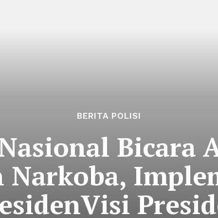
BERITA POLISI
asional Bicara A
 Narkoba, Implem
esidenVisi Presi