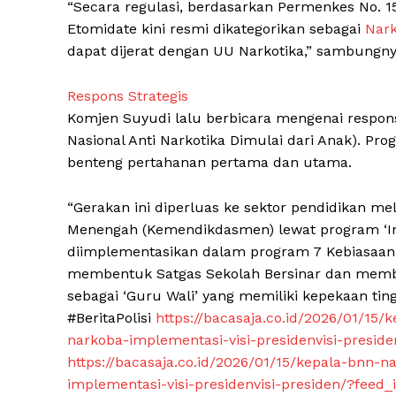
“Secara regulasi, berdasarkan Permenkes No. 1
Etomidate kini resmi dikategorikan sebagai
Nark
dapat dijerat dengan UU Narkotika,” sambungny
Respons Strategis
Komjen Suyudi lalu berbicara mengenai respons
Nasional Anti Narkotika Dimulai dari Anak). P
benteng pertahanan pertama dan utama.
“Gerakan ini diperluas ke sektor pendidikan m
Menengah (Kemendikdasmen) lewat program ‘In
diimplementasikan dalam program 7 Kebiasaa
membentuk Satgas Sekolah Bersinar dan memb
sebagai ‘Guru Wali’ yang memiliki kepekaan tin
#BeritaPolisi
https://bacasaja.co.id/2026/01/15/
narkoba-implementasi-visi-presidenvisi-presi
https://bacasaja.co.id/2026/01/15/kepala-bnn-n
implementasi-visi-presidenvisi-presiden/?fee