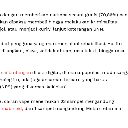
My account
Klinik Gigi
ah dengan memberikan narkoba secara gratis (70,86%) pad
Klinik Gigi Surabaya
akan dipaksa membeli hingga melakukan kriminalitas
Klinik Gigi Terdekat
jol, atau menjadi kurir,” lanjut keterangan BNN.
Klinik Gigi terbaik
E NOW
dari pengguna yang mau menjalani rehabilitasi. Hal itu
t dijangkau, biaya, ketidaktahuan, rasa takut, hingga rasa
enai
tantangan
di era digital, di mana populasi muda sang
amping itu, ada juga ancaman terbaru yang harus
NPS) yang dikemas ‘kekinian’.
mpel cairan vape menemukan 23 sampel mengandung
nnabinoid,
dan 1 sampel mengandung Metamfetamina