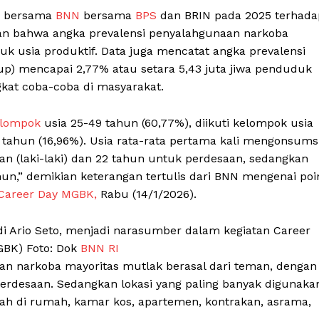
bersama
BNN
bersama
BPS
dan BRIN pada 2025 terhada
kan bahwa angka prevalensi penyalahgunaan narkoba
duk usia produktif. Data juga mencatat angka prevalensi
dup) mencapai 2,77% atau setara 5,43 juta jiwa penduduk
gkat coba-coba di masyarakat.
lompok
usia 25-49 tahun (60,77%), diikuti kelompok usia
 tahun (16,96%). Usia rata-rata pertama kali mengonsums
an (laki-laki) dan 22 tahun untuk perdesaan, sedangkan
n,” demikian keterangan tertulis dari BNN mengenai poi
Career Day MGBK,
Rabu (14/1/2026).
Week
Company
e PRO
i Ario Seto, menjadi narasumber dalam kegiatan Career
GBK) Foto: Dok
BNN RI
About
 narkoba mayoritas mutlak berasal dari teman, dengan
Contact us
perdesaan. Sedangkan lokasi yang paling banyak digunaka
ah di rumah, kamar kos, apartemen, kontrakan, asrama,
Subscription Plans