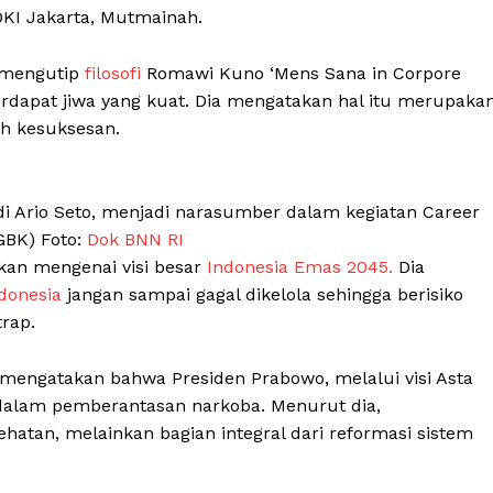
KI Jakarta, Mutmainah.
 mengutip
filosofi
Romawi Kuno ‘Mens Sana in Corpore
erdapat jiwa yang kuat. Dia mengatakan hal itu merupaka
h kesuksesan.
i Ario Seto, menjadi narasumber dalam kegiatan Career
BK) Foto:
Dok BNN RI
kan mengenai visi besar
Indonesia Emas 2045.
Dia
donesia
jangan sampai gagal dikelola sehingga berisiko
rap.
 mengatakan bahwa Presiden Prabowo, melalui visi Asta
dalam pemberantasan narkoba. Menurut dia,
atan, melainkan bagian integral dari reformasi sistem