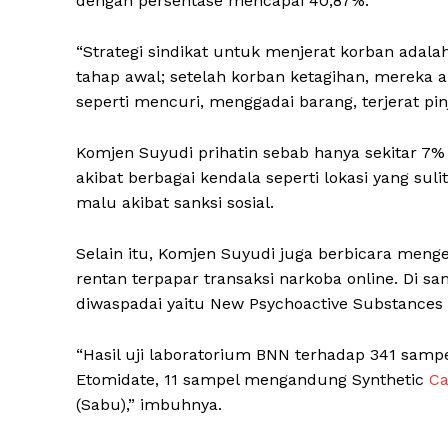
dengan persentase mencapai 40,87%.
“Strategi sindikat untuk menjerat korban adal
tahap awal; setelah korban ketagihan, mereka 
seperti mencuri, menggadai barang, terjerat pin
SUBSCRIB
Komjen Suyudi prihatin sebab hanya sekitar 7% 
akibat berbagai kendala seperti lokasi yang suli
malu akibat sanksi sosial.
Selain itu, Komjen Suyudi juga berbicara meng
rentan terpapar transaksi narkoba online. Di s
diwaspadai yaitu New Psychoactive Substances (
“Hasil uji laboratorium BNN terhadap 341 sa
Etomidate, 11 sampel mengandung Synthetic
Ca
(Sabu),” imbuhnya.