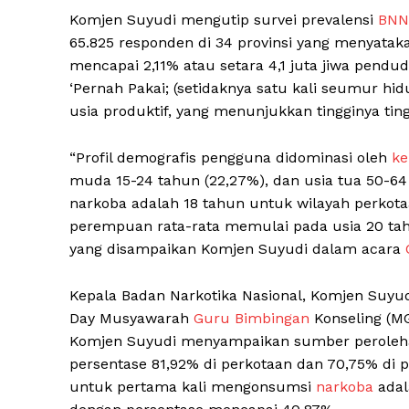
Komjen Suyudi mengutip survei prevalensi
BNN
65.825 responden di 34 provinsi yang menyata
mencapai 2,11% atau setara 4,1 juta jiwa pendu
‘Pernah Pakai; (setidaknya satu kali seumur hi
usia produktif, yang menunjukkan tingginya tin
“Profil demografis pengguna didominasi oleh
ke
muda 15-24 tahun (22,27%), dan usia tua 50-64
narkoba adalah 18 tahun untuk wilayah perkota
perempuan rata-rata memulai pada usia 20 tahu
yang disampaikan Komjen Suyudi dalam acara
News 
Magazin
Kepala Badan Narkotika Nasional, Komjen Suyud
Day Musyawarah
Guru Bimbingan
Konseling (M
Komjen Suyudi menyampaikan sumber perolehan
persentase 81,92% di perkotaan dan 70,75% di 
untuk pertama kali mengonsumsi
narkoba
adal