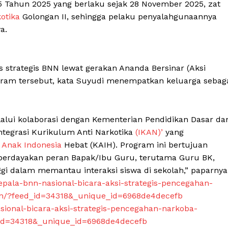
5 Tahun 2025 yang berlaku sejak 28 November 2025, zat
otika
Golongan II, sehingga pelaku penyalahgunaannya
a.
 strategis BNN lewat gerakan Ananda Bersinar (Aksi
rogram tersebut, kata Suyudi menempatkan keluarga sebag
elalui kolaborasi dengan Kementerian Pendidikan Dasar da
tegrasi Kurikulum Anti Narkotika
(IKAN)’
yang
n
Anak Indonesia
Hebat (KAIH). Program ini bertujuan
erdayakan peran Bapak/Ibu Guru, terutama Guru BK,
ggi dalam memantau interaksi siswa di sekolah,” paparnya
kepala-bnn-nasional-bicara-aksi-strategis-pencegahan-
den/?feed_id=34318&_unique_id=6968de4decefb
asional-bicara-aksi-strategis-pencegahan-narkoba-
d_id=34318&_unique_id=6968de4decefb