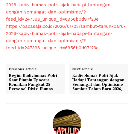
2026-kadiv-humas-polri-ajak-hadapi-tantangan-
dengan-semangat-dan-optimisme/?
feed_id=24739&_unique_id=6956b0d97f23e
https://bacasaja.co.id/2026/01/02/sambut-tahun-baru-
2026-kadiv-humas-polri-ajak-hadapi-tantangan-
dengan-semangat-dan-optimisme/?
SUBSCRIBE NOW
feed_id=24739&_unique_id=6956b0d97f23e
Previous article
Next article
Company
Begini Kadivhumas Polri
Kadiv Humas Polri Ajak
Saat Pimpin Upacara
Hadapi Tantangan dengan
Kenaikan Pangkat 25
Semangat dan Optimisme
Personel Divisi Humas
Sambut Tahun Baru 2026,
About
Contact us
Subscription Plans
My account
Klinik Gigi