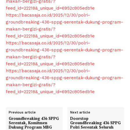
makan-bergizi-gratis/?
My account
feed_id=22218&_unique_id=6952c805edb1e
https://bacasaja.co.id/2025/12/30/polri-
Klinik Gigi
groundbreaking-436-sppg-serentak-dukung-program-
Klinik Gigi Surabaya
makan-bergizi-gratis/?
Klinik Gigi Terdekat
feed_id=22218&_unique_id=6952c805edb1e
Klinik Gigi terbaik
https://bacasaja.co.id/2025/12/30/polri-
groundbreaking-436-sppg-serentak-dukung-program-
makan-bergizi-gratis/?
feed_id=22218&_unique_id=6952c805edb1e
https://bacasaja.co.id/2025/12/30/polri-
groundbreaking-436-sppg-serentak-dukung-program-
makan-bergizi-gratis/?
feed_id=22218&_unique_id=6952c805edb1e
Previous article
Next article
Groundbreaking 436 SPPG
Doorstop
Serentak, Komitmen
GroundBreaking 436 SPPG
Dukung Program MBG
Polri Serentak Seluruh