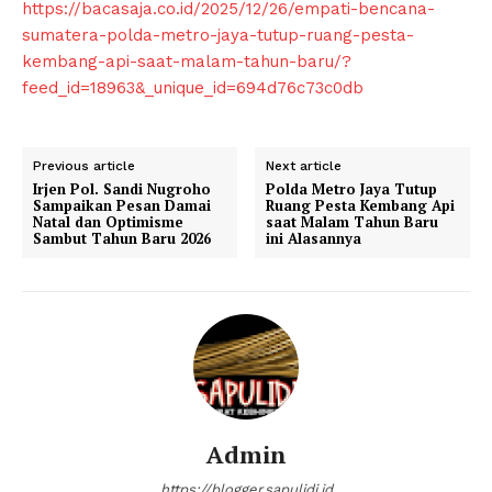
https://bacasaja.co.id/2025/12/26/empati-bencana-
sumatera-polda-metro-jaya-tutup-ruang-pesta-
About
kembang-api-saat-malam-tahun-baru/?
Contact us
feed_id=18963&_unique_id=694d76c73c0db
Subscription Plans
My account
Previous article
Next article
Klinik Gigi
Irjen Pol. Sandi Nugroho
Polda Metro Jaya Tutup
Sampaikan Pesan Damai
Ruang Pesta Kembang Api
Klinik Gigi Surabaya
Natal dan Optimisme
saat Malam Tahun Baru
Sambut Tahun Baru 2026
ini Alasannya
Klinik Gigi Terdekat
Klinik Gigi terbaik
Admin
https://blogger.sapulidi.id