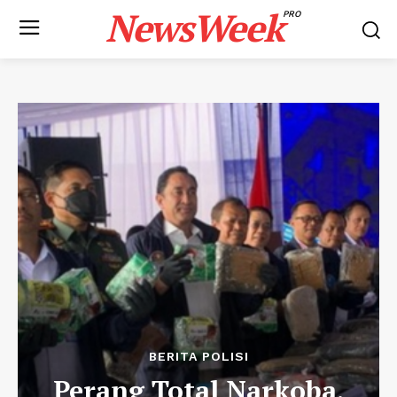
NewsWeek
PRO
BERITA POLISI
Perang Total Narkoba,