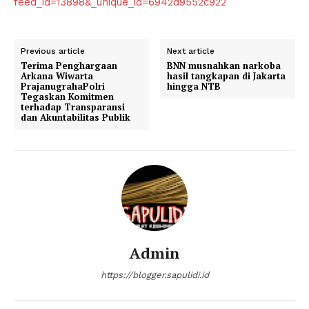
feed_id=13898&_unique_id=6942d9552c922
Previous article
Next article
Terima Penghargaan
BNN musnahkan narkoba
Arkana Wiwarta
hasil tangkapan di Jakarta
PrajanugrahaPolri
hingga NTB
Tegaskan Komitmen
terhadap Transparansi
dan Akuntabilitas Publik
Admin
https://blogger.sapulidi.id