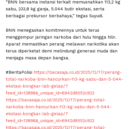
“BNN bersama instansi terkait memusnahkan 113,2 kg
sabu, 233,8 kg ganja, 5.044 butir ekstasi, serta
berbagai prekursor berbahaya,” tegas Suyudi.
BNN menegaskan komitmennya untuk terus
menggempur jaringan narkoba dari hulu hingga hilir.
Aparat memastikan perang melawan narkotika akan
terus diperketat demi melindungi generasi muda dan
menjaga masa depan bangsa.
#BeritaPolisi
https://bacasaja.co.id/2025/12/17/perang-
total-narkoba-bnn-hancurkan-113-kg-sabu-dan-5-044-
ekstasi-bongkar-lab-gelap/?
feed_id=13898&_unique_id=6942d9552c922
https://bacasaja.co.id/2025/12/17/perang-total-
narkoba-bnn-hancurkan-113-kg-sabu-dan-5-044-
ekstasi-bongkar-lab-gelap/?
feed_id=13898&_unique_id=6942d9552c922
https://bacasaja.co.id/2025/12/17/perang-total-