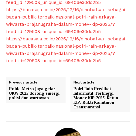
feed_id=12950&_unique_id=69406e30dd2b5
Klinik Gigi
https://bacasaja.co.id/2025/12/16/dinobatkan-sebagai-
Klinik Gigi Surabaya
badan-publik-terbaik-nasional-polri-raih-arkaya-
wiwarta-prajanugraha-dalam-monev-kip-2025/?
Klinik Gigi Terdekat
feed_id=12950&_unique_id=69406e30dd2b5
Klinik Gigi terbaik
https://bacasaja.co.id/2025/12/16/dinobatkan-sebagai-
badan-publik-terbaik-nasional-polri-raih-arkaya-
wiwarta-prajanugraha-dalam-monev-kip-2025/?
feed_id=12950&_unique_id=69406e30dd2b5
Previous article
Next article
Polda Metro Jaya gelar
Polri Raih Predikat
UKW 2025 dorong sinergi
Informatif Tertinggi
polisi dan wartawan
Monev KIP 2025, Ketua
KIP: Bukti Komitmen
Transparansi