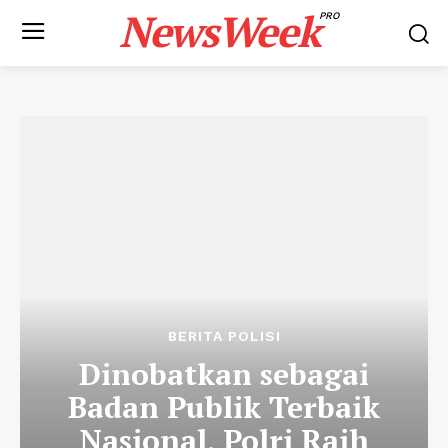
NewsWeek
PRO
BERITA POLISI
Dinobatkan sebagai
Badan Publik Terbaik
Nasional, Polri Raih