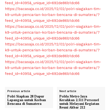
feed_id=4095&_unique_id=692de86b1dc66
https://bacasaja.co.id/2025/12/02/polri-siagakan-tim-
k9-untuk-pencarian-korban-bencana-di-sumatera/?
feed_id=4095&_unique_id=692de86b1dc66
https://bacasaja.co.id/2025/12/02/polri-siagakan-tim-
k9-untuk-pencarian-korban-bencana-di-sumatera/?
News Week
feed_id=4095&_unique_id=692de86b1dc66
Magazine PRO
https://bacasaja.co.id/2025/12/02/polri-siagakan-tim-
k9-untuk-pencarian-korban-bencana-di-sumatera/?
feed_id=4095&_unique_id=692de86b1dc66
https://bacasaja.co.id/2025/12/02/polri-siagakan-tim-
k9-untuk-pencarian-korban-bencana-di-sumatera/?
feed_id=4095&_unique_id=692de86b1dc66
Previous article
Next article
Polri Siapkan 28 Dapur
Polda Metro Jaya
Lapangan untuk Korban
Kerahkan 2.511 Personel
Bencana di Sumatera
untuk Melayani Kegiatan
Reuni Akbar 212
SUBSCRIBE NOW