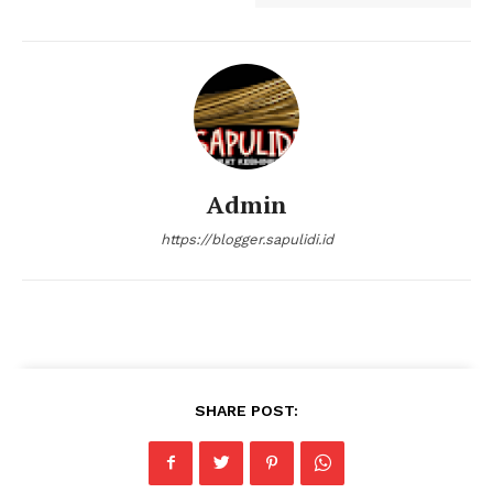
Company
About
Contact us
Admin
Subscription Plans
https://blogger.sapulidi.id
My account
Klinik Gigi
Klinik Gigi Surabaya
Klinik Gigi Terdekat
Klinik Gigi terbaik
SHARE POST: