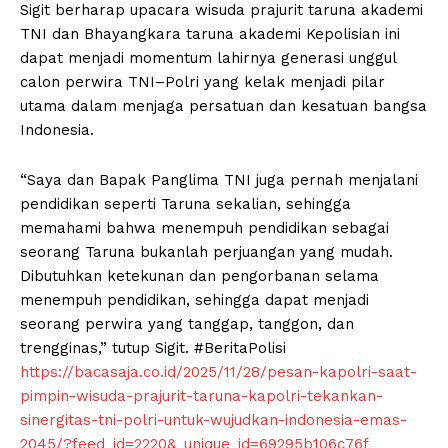
Sigit berharap upacara wisuda prajurit taruna akademi
TNI dan Bhayangkara taruna akademi Kepolisian ini
dapat menjadi momentum lahirnya generasi unggul
calon perwira TNI–Polri yang kelak menjadi pilar
utama dalam menjaga persatuan dan kesatuan bangsa
Indonesia.
“Saya dan Bapak Panglima TNI juga pernah menjalani
pendidikan seperti Taruna sekalian, sehingga
memahami bahwa menempuh pendidikan sebagai
seorang Taruna bukanlah perjuangan yang mudah.
Dibutuhkan ketekunan dan pengorbanan selama
menempuh pendidikan, sehingga dapat menjadi
seorang perwira yang tanggap, tanggon, dan
trengginas,” tutup Sigit. #BeritaPolisi
https://bacasaja.co.id/2025/11/28/pesan-kapolri-saat-
pimpin-wisuda-prajurit-taruna-kapolri-tekankan-
sinergitas-tni-polri-untuk-wujudkan-indonesia-emas-
2045/?feed_id=2220&_unique_id=69295b106c76f