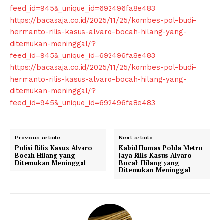
feed_id=945&_unique_id=692496fa8e483
Klinik Gigi Surabaya
https://bacasaja.co.id/2025/11/25/kombes-pol-budi-
Klinik Gigi Terdekat
hermanto-rilis-kasus-alvaro-bocah-hilang-yang-
ditemukan-meninggal/?
Klinik Gigi terbaik
feed_id=945&_unique_id=692496fa8e483
https://bacasaja.co.id/2025/11/25/kombes-pol-budi-
hermanto-rilis-kasus-alvaro-bocah-hilang-yang-
ditemukan-meninggal/?
feed_id=945&_unique_id=692496fa8e483
Previous article
Next article
Polisi Rilis Kasus Alvaro
Kabid Humas Polda Metro
Bocah Hilang yang
Jaya Rilis Kasus Alvaro
Ditemukan Meninggal
Bocah Hilang yang
Ditemukan Meninggal