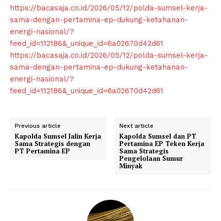
https://bacasaja.co.id/2026/05/12/polda-sumsel-kerja-
Klinik Gigi Surabaya
sama-dengan-pertamina-ep-dukung-ketahanan-
Klinik Gigi Terdekat
energi-nasional/?
Klinik Gigi terbaik
feed_id=112186&_unique_id=6a02670d42d61
https://bacasaja.co.id/2026/05/12/polda-sumsel-kerja-
sama-dengan-pertamina-ep-dukung-ketahanan-
energi-nasional/?
feed_id=112186&_unique_id=6a02670d42d61
Previous article
Next article
Kapolda Sumsel Jalin Kerja
Kapolda Sumsel dan PT
Sama Strategis dengan
Pertamina EP Teken Kerja
PT Pertamina EP
Sama Strategis
Pengelolaan Sumur
Minyak